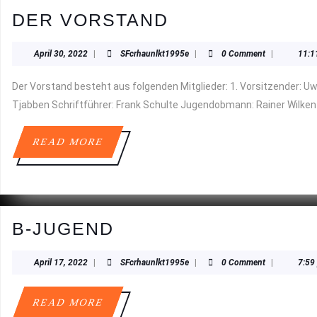
DER
DER VORSTAND
VORSTAND
April
SFcrhaunlkt1995e
April 30, 2022
|
SFcrhaunlkt1995e
|
0 Comment
|
11:1
30,
2022
Der Vorstand besteht aus folgenden Mitglieder: 1. Vorsitzender: Uwe Swart 2. Vorsitzender: Henning Dreyer Kassenwart: Helmut
Tjabben Schriftführer: Frank Schulte Jugendobmann: Rainer Wilken
READ
READ MORE
MORE
B-
B-JUGEND
JUGEND
April
SFcrhaunlkt1995e
April 17, 2022
|
SFcrhaunlkt1995e
|
0 Comment
|
7:59
17,
2022
READ
READ MORE
MORE